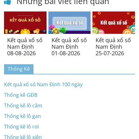
Những bài viết liên quan
Kết quả xổ số
Kết quả xổ số
Kết quả xổ số
Nam Định
Nam Định
Nam Định
08-08-2026
01-08-2026
25-07-2026
Thống Kê
Kết quả xổ số Nam Định 100 ngày
Thống kê GĐB
Thống kê lô câm
Thống kê lô gan
Thống kê lô rơi
Thống kê lô xiên