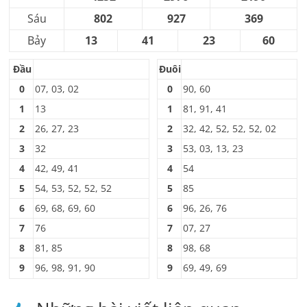
Sáu
802
927
369
Bảy
13
41
23
60
Đầu
Đuôi
0
07, 03, 02
0
90, 60
1
13
1
81, 91, 41
2
26, 27, 23
2
32, 42, 52, 52, 52, 02
3
32
3
53, 03, 13, 23
4
42, 49, 41
4
54
5
54, 53, 52, 52, 52
5
85
6
69, 68, 69, 60
6
96, 26, 76
7
76
7
07, 27
8
81, 85
8
98, 68
9
96, 98, 91, 90
9
69, 49, 69