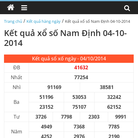
/
/
Trang chủ
Kết quả hàng ngày
Kết quả xổ số Nam Định 04-10-2014
Kết quả xổ số Nam Định 04-10-
2014
Kết quả sổ xố ngày - 04/10/2014
ĐB
41632
Nhất
77254
Nhì
91169
38581
51196
53053
32242
Ba
23152
75107
62152
Tư
3726
7798
2303
9991
4949
7368
7785
Năm
4252
2976
2190