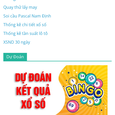
Quay thử lấy may
Soi cầu Pascal Nam Định
Thống kê chi tiết xổ số
Thống kê tần suất lô tô
XSND 30 ngày
Dự Đoán