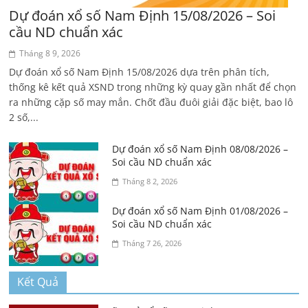
Dự đoán xổ số Nam Định 15/08/2026 – Soi
cầu ND chuẩn xác
Tháng 8 9, 2026
Dự đoán xổ số Nam Định 15/08/2026 dựa trên phân tích,
thống kê kết quả XSND trong những kỳ quay gần nhất để chọn
ra những cặp số may mắn. Chốt đầu đuôi giải đặc biệt, bao lô
2 số,...
Dự đoán xổ số Nam Định 08/08/2026 –
Soi cầu ND chuẩn xác
Tháng 8 2, 2026
Dự đoán xổ số Nam Định 01/08/2026 –
Soi cầu ND chuẩn xác
Tháng 7 26, 2026
Kết Quả