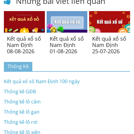
Những bài viết liên quan
Kết quả xổ số
Kết quả xổ số
Kết quả xổ số
Nam Định
Nam Định
Nam Định
08-08-2026
01-08-2026
25-07-2026
Thống Kê
Kết quả xổ số Nam Định 100 ngày
Thống kê GĐB
Thống kê lô câm
Thống kê lô gan
Thống kê lô rơi
Thống kê lô xiên