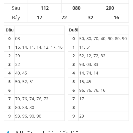
Sáu
112
080
290
Bảy
17
72
32
16
Đầu
Đuôi
0
03
0
50, 80, 70, 40, 90, 80, 90
1
15, 14, 11, 14, 12, 17, 16
1
11, 51
2
29
2
52, 12, 72, 32
3
32
3
93, 03, 83
4
40, 45
4
14, 74, 14
5
50, 52, 51
5
15, 45
6
6
96, 76, 76, 16
7
70, 76, 74, 76, 72
7
17
8
80, 83, 80
8
9
93, 96, 90, 90
9
29