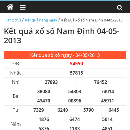
/
/
Trang chủ
Kết quả hàng ngày
Kết quả xổ số Nam Định 04-05-2013
Kết quả xổ số Nam Định 04-05-
2013
Kết quả sổ xố ngày - 04/05/2013
ĐB
54550
Nhất
57815
Nhì
27893
76452
38080
54303
74014
Ba
43470
00896
45911
Tư
7329
6240
5790
6445
1876
6474
5014
Năm
5876
1183
4851