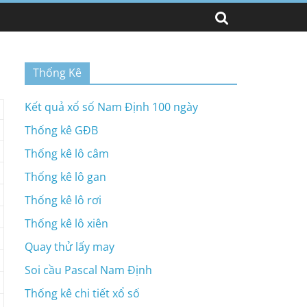
Thống Kê
Kết quả xổ số Nam Định 100 ngày
Thống kê GĐB
Thống kê lô câm
Thống kê lô gan
Thống kê lô rơi
Thống kê lô xiên
Quay thử lấy may
Soi cầu Pascal Nam Định
Thống kê chi tiết xổ số