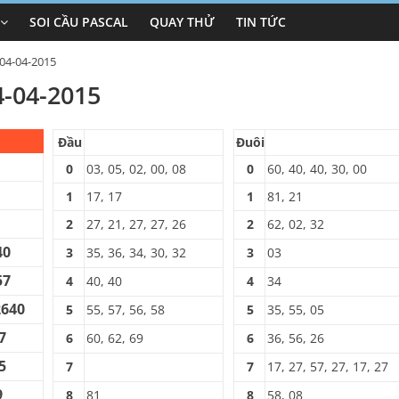
SOI CẦU PASCAL
QUAY THỬ
TIN TỨC
04-04-2015
4-04-2015
Đầu
Đuôi
0
03, 05, 02, 00, 08
0
60, 40, 40, 30, 00
1
17, 17
1
81, 21
2
27, 21, 27, 27, 26
2
62, 02, 32
40
3
35, 36, 34, 30, 32
3
03
57
4
40, 40
4
34
2640
5
55, 57, 56, 58
5
35, 55, 05
7
6
60, 62, 69
6
36, 56, 26
5
7
7
17, 27, 57, 27, 17, 27
9
8
81
8
58, 08