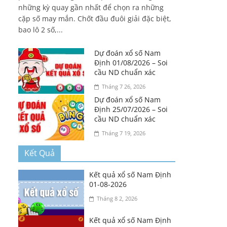
những kỳ quay gần nhất để chọn ra những
cặp số may mắn. Chốt đầu đuôi giải đặc biệt,
bao lô 2 số,...
Dự đoán xổ số Nam
Định 01/08/2026 – Soi
cầu ND chuẩn xác
Tháng 7 26, 2026
Dự đoán xổ số Nam
Định 25/07/2026 – Soi
cầu ND chuẩn xác
Tháng 7 19, 2026
Kết Quả
Kết quả xổ số Nam Định
01-08-2026
Tháng 8 2, 2026
Kết quả xổ số Nam Định