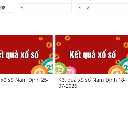
08
9
9
69
 xổ số Nam Định 25-
Kết quả xổ số Nam Định 18-
07-2026