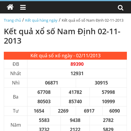
/
/
Trang chủ
Kết quả hàng ngày
Kết quả xổ số Nam Định 02-11-2013
Kết quả xổ số Nam Định 02-11-
2013
Kết quả sổ xố ngày - 02/11/2013
ĐB
89390
Nhất
12931
Nhì
06871
30915
67708
41782
57998
Ba
80503
85740
10999
Tư
1654
2269
6917
6090
5583
9438
2782
Năm
3732
2122
5829