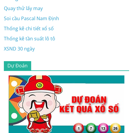
Quay thử lấy may
Soi cầu Pascal Nam Định
Thống kê chi tiết xổ số
Thống kê tần suất lô tô
XSND 30 ngày
Dự Đoán