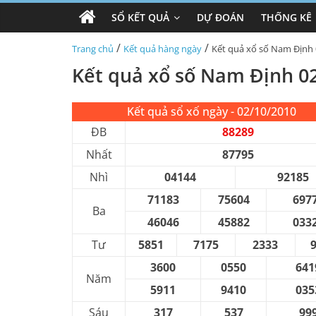
SỔ KẾT QUẢ
DỰ ĐOÁN
THỐNG KÊ
/
/
Trang chủ
Kết quả hàng ngày
Kết quả xổ số Nam Định 
Kết quả xổ số Nam Định 0
Kết quả sổ xố ngày - 02/10/2010
ĐB
88289
Nhất
87795
Nhì
04144
92185
71183
75604
697
Ba
46046
45882
033
Tư
5851
7175
2333
3600
0550
641
Năm
5911
9410
035
Sáu
317
537
99