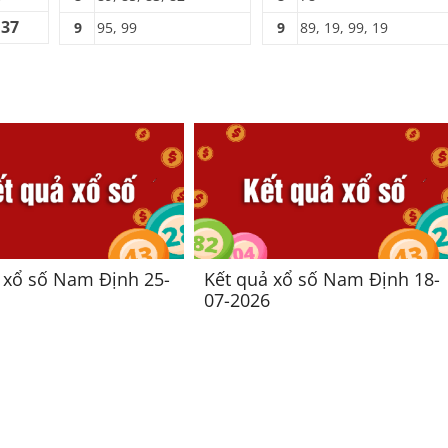
37
9
95, 99
9
89, 19, 99, 19
 xổ số Nam Định 25-
Kết quả xổ số Nam Định 18-
07-2026