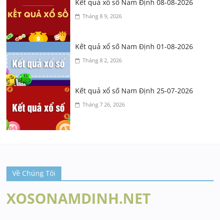
Kết quả xổ số Nam Định 08-08-2026
Tháng 8 9, 2026
Kết quả xổ số Nam Định 01-08-2026
Tháng 8 2, 2026
Kết quả xổ số Nam Định 25-07-2026
Tháng 7 26, 2026
Về Chúng Tôi
XOSONAMDINH.NET