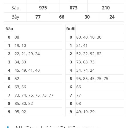
Sáu
975
073
210
Bảy
77
66
30
24
Đầu
Đuôi
0
08
0
80, 40, 10, 30
1
19, 10
1
21, 41
2
22, 21, 29, 24
2
52, 22, 92, 82
3
34, 30
3
73, 63, 73
4
45, 49, 41, 40
4
34, 74, 24
5
52
5
95, 85, 45, 75, 75
6
63, 66
6
66
7
73, 74, 75, 75, 73, 77
7
77
8
85, 80, 82
8
08
9
95, 92
9
49, 19, 29