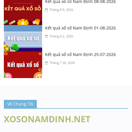
Kết quả xổ số Nam Định 08-08-2026
Tháng 8 9, 2026
Kết quả xổ số Nam Định 01-08-2026
Tháng 8 2, 2026
Kết quả xổ số Nam Định 25-07-2026
Tháng 7 26, 2026
Về Chúng Tôi
XOSONAMDINH.NET