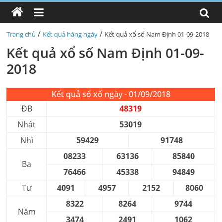
/
/
Trang chủ
Kết quả hàng ngày
Kết quả xổ số Nam Định 01-09-2018
Kết quả xổ số Nam Định 01-09-
2018
Kết quả sổ xố ngày - 01/09/2018
ĐB
48319
Nhất
53019
Nhì
59429
91748
08233
63136
85840
Ba
76466
45338
94849
Tư
4091
4957
2152
8060
8322
8264
9744
Năm
3474
2491
1062