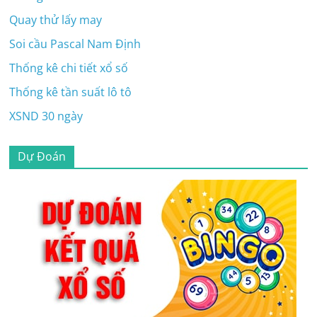
Quay thử lấy may
Soi cầu Pascal Nam Định
Thống kê chi tiết xổ số
Thống kê tần suất lô tô
XSND 30 ngày
Dự Đoán