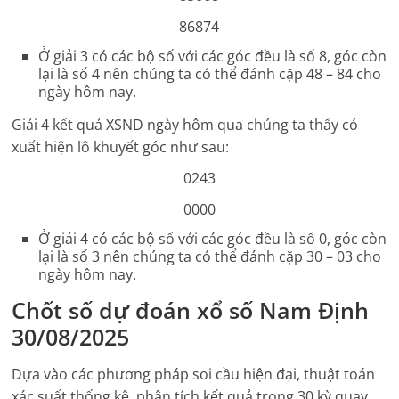
86874
Ở giải 3 có các bộ số với các góc đều là số 8, góc còn
lại là số 4 nên chúng ta có thể đánh cặp 48 – 84 cho
ngày hôm nay.
Giải 4 kết quả
XSND
ngày hôm qua chúng ta thấy có
xuất hiện lô khuyết góc như sau:
0243
0000
Ở giải 4 có các bộ số với các góc đều là số 0, góc còn
lại là số 3 nên chúng ta có thể đánh cặp 30 – 03 cho
ngày hôm nay.
Chốt số dự đoán xổ số
Nam Định
30/08/2025
Dựa vào các phương pháp soi cầu hiện đại, thuật toán
xác suất thống kê, phân tích kết quả trong 30 kỳ quay