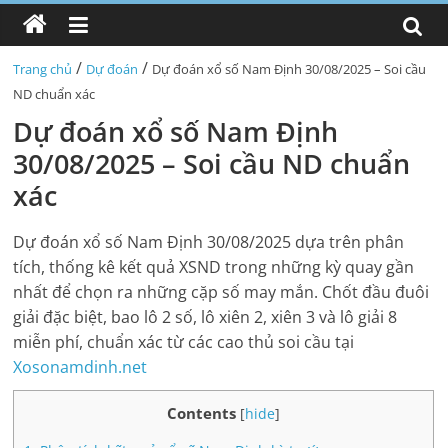
/
/
Trang chủ
Dự đoán
Dự đoán xổ số Nam Định 30/08/2025 – Soi cầu
ND chuẩn xác
Dự đoán xổ số Nam Định
30/08/2025 – Soi cầu ND chuẩn
xác
Dự đoán xổ số
Nam Định
30/08/2025
dựa trên phân
tích, thống kê kết quả
XSND
trong những kỳ quay gần
nhất để chọn ra những cặp số may mắn. Chốt đầu đuôi
giải đặc biệt, bao lô 2 số, lô xiên 2, xiên 3 và lô giải 8
miễn phí, chuẩn xác từ các cao thủ soi cầu tại
Xosonamdinh.net
Contents
[
hide
]