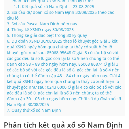
1.
Phân tích kết quả xổ số Nam Định kỳ trước
1.1.
Kết quả sổ xố Nam Định – 23-08-2025
2.
Soi cầu dự đoán xổ số Nam Định 30/08/2025 theo các
cầu lô
3.
Soi cầu Pascal Nam Định hôm nay
4.
Thống kê XSND ngày 30/08/2025
5.
Thống kê giải đặc biệt trong 30 kỳ quay
6.
Dự đoán XSND 30/08/2025 theo lô khuyết góc Giải 3 kết
quả XSND ngày hôm qua chúng ta thấy có xuất hiện lô
khuyết góc như sau: 85068 95648 Ở giải 3 có các bộ số với
các góc đều là số 8, góc còn lại là số 9 nên chúng ta có thể
đánh cặp 98 – 89 cho ngày hôm nay. 85068 86874 Ở giải 3
có các bộ số với các góc đều là số 8, góc còn lại là số 4 nên
chúng ta có thể đánh cặp 48 – 84 cho ngày hôm nay. Giải 4
kết quả XSND ngày hôm qua chúng ta thấy có xuất hiện lô
khuyết góc như sau: 0243 0000 Ở giải 4 có các bộ số với các
góc đều là số 0, góc còn lại là số 3 nên chúng ta có thể
đánh cặp 30 – 03 cho ngày hôm nay. Chốt số dự đoán xổ số
Nam Định 30/08/2025
7.
Quay thử xổ số Nam Định
Phân tích kết quả xổ số
Nam Định