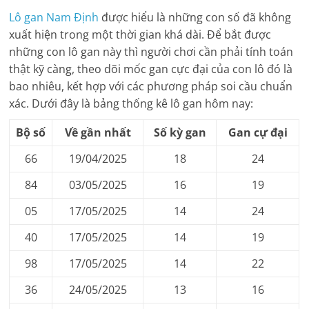
Lô gan
Nam Định
được hiểu là những con số đã không
xuất hiện trong một thời gian khá dài. Để bắt được
những con lô gan này thì người chơi cần phải tính toán
thật kỹ càng, theo dõi mốc gan cực đại của con lô đó là
bao nhiêu, kết hợp với các phương pháp soi cầu chuẩn
xác. Dưới đây là bảng thống kê lô gan hôm nay:
Bộ số
Về gần nhất
Số kỳ gan
Gan cự đại
66
19/04/2025
18
24
84
03/05/2025
16
19
05
17/05/2025
14
24
40
17/05/2025
14
19
98
17/05/2025
14
22
36
24/05/2025
13
16