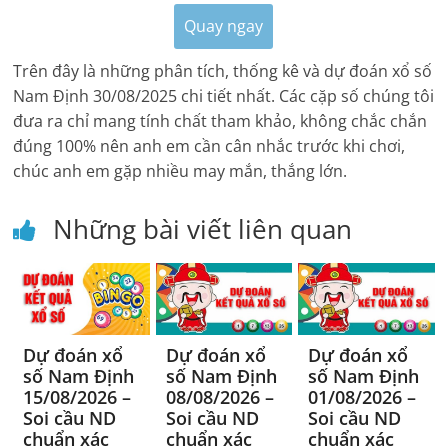
Quay ngay
Trên đây là những phân tích, thống kê và dự đoán xổ số
Nam Định
30/08/2025
chi tiết nhất. Các cặp số chúng tôi
đưa ra chỉ mang tính chất tham khảo, không chắc chắn
đúng 100% nên anh em cần cân nhắc trước khi chơi,
chúc anh em gặp nhiều may mắn, thắng lớn.
Những bài viết liên quan
Dự đoán xổ
Dự đoán xổ
Dự đoán xổ
số Nam Định
số Nam Định
số Nam Định
15/08/2026 –
08/08/2026 –
01/08/2026 –
Soi cầu ND
Soi cầu ND
Soi cầu ND
chuẩn xác
chuẩn xác
chuẩn xác