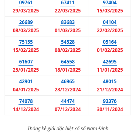
09761
67411
97404
29/03/2025
22/03/2025
15/03/2025
26689
83683
04104
08/03/2025
01/03/2025
22/02/2025
75155
54528
05164
15/02/2025
08/02/2025
01/02/2025
61607
64558
42695
25/01/2025
18/01/2025
11/01/2025
42901
46965
48015
04/01/2025
28/12/2024
21/12/2024
74078
44474
93376
14/12/2024
07/12/2024
30/11/2024
Thống kê giải đặc biệt xổ số
Nam Định