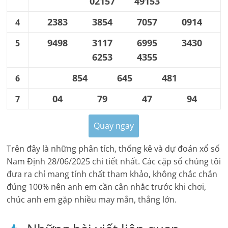
02157
49153
2383
3854
7057
0914
4
9498
3117
6995
3430
5
6253
4355
854
645
481
6
04
79
47
94
7
Quay ngay
Trên đây là những phân tích, thống kê và dự đoán xổ số
Nam Định
28/06/2025
chi tiết nhất. Các cặp số chúng tôi
đưa ra chỉ mang tính chất tham khảo, không chắc chắn
đúng 100% nên anh em cần cân nhắc trước khi chơi,
chúc anh em gặp nhiều may mắn, thắng lớn.