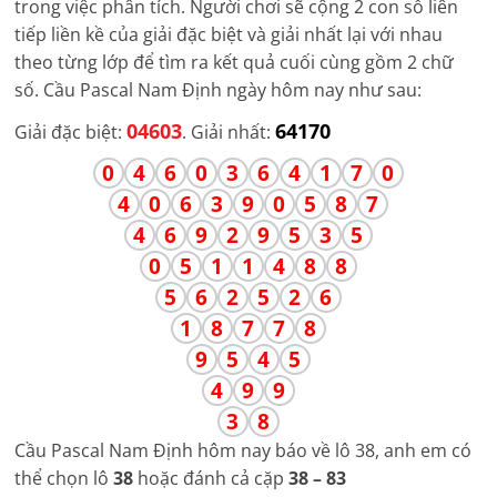
trong việc phân tích. Người chơi sẽ cộng 2 con số liên
tiếp liền kề của giải đặc biệt và giải nhất lại với nhau
theo từng lớp để tìm ra kết quả cuối cùng gồm 2 chữ
số. Cầu Pascal
Nam Định
ngày hôm nay như sau:
04603
64170
Giải đặc biệt:
. Giải nhất:
0
4
6
0
3
6
4
1
7
0
4
0
6
3
9
0
5
8
7
4
6
9
2
9
5
3
5
0
5
1
1
4
8
8
5
6
2
5
2
6
1
8
7
7
8
9
5
4
5
4
9
9
3
8
Cầu Pascal
Nam Định
hôm nay báo về lô 38, anh em có
thể chọn lô
38
hoặc đánh cả cặp
38 – 83