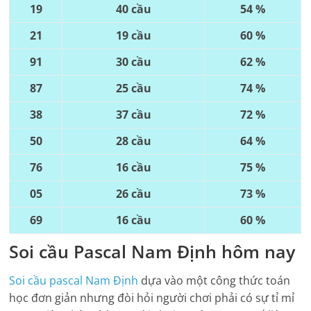
19
40 cầu
54 %
21
19 cầu
60 %
91
30 cầu
62 %
87
25 cầu
74 %
38
37 cầu
72 %
50
28 cầu
64 %
76
16 cầu
75 %
05
26 cầu
73 %
69
16 cầu
60 %
Soi cầu Pascal
Nam Định
hôm nay
Soi cầu pascal
Nam Định
dựa vào một công thức toán
học đơn giản nhưng đòi hỏi người chơi phải có sự tỉ mỉ