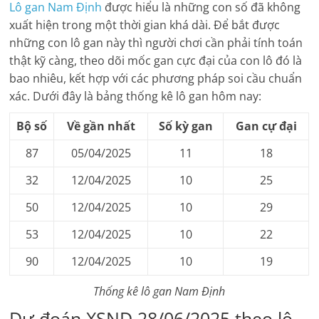
Lô gan
Nam Định
được hiểu là những con số đã không
xuất hiện trong một thời gian khá dài. Để bắt được
những con lô gan này thì người chơi cần phải tính toán
thật kỹ càng, theo dõi mốc gan cực đại của con lô đó là
bao nhiêu, kết hợp với các phương pháp soi cầu chuẩn
xác. Dưới đây là bảng thống kê lô gan hôm nay:
Bộ số
Về gần nhất
Số kỳ gan
Gan cự đại
87
05/04/2025
11
18
32
12/04/2025
10
25
50
12/04/2025
10
29
53
12/04/2025
10
22
90
12/04/2025
10
19
Thống kê lô gan
Nam Định
Dự đoán
XSND
28/06/2025 theo lô