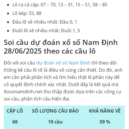
Lô ra cả cặp: 07 – 70, 13 – 31, 15 – 51, 58 – 85
Lô kép: 55, 88
Đầu lô về nhiều nhất: Đầu 0, 1
Đuôi lô về nhiều nhất: Đuôi 1, 5
Soi cầu dự đoán xổ số
Nam Định
28/06/2025
theo các cầu lô
Đối với soi cầu
dự đoán xổ số
Nam Định
thì theo dõi
thống kê cầu lô tô là điều vô cùng cần thiết. Do đó, anh
em cần phải phân tích và tìm hiểu thật kĩ phần này để
có quyết định chính xác nhất. Dưới đây là kết quả mà
Xosonamdinh.net
thu thập được dựa trên các công cụ
soi cầu, phân tích cầu hiện đại.
CẶP LÔ
SỐ LƯỢNG CẦU BÁO
KHẢ NĂNG VỀ
68
19 cầu
59 %