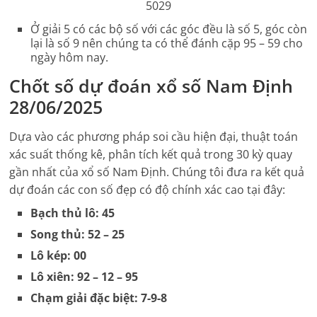
5029
Ở giải 5 có các bộ số với các góc đều là số 5, góc còn
lại là số 9 nên chúng ta có thể đánh cặp 95 – 59 cho
ngày hôm nay.
Chốt số dự đoán xổ số
Nam Định
28/06/2025
Dựa vào các phương pháp soi cầu hiện đại, thuật toán
xác suất thống kê, phân tích kết quả trong 30 kỳ quay
gần nhất của xổ số
Nam Định
. Chúng tôi đưa ra kết quả
dự đoán các con số đẹp có độ chính xác cao tại đây:
Bạch thủ lô: 45
Song thủ: 52 – 25
Lô kép: 00
Lô xiên: 92 – 12 – 95
Chạm giải đặc biệt: 7-9-8