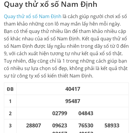
Quay thử xổ số
Nam Định
Quay thử xổ số
Nam Định
là cách giúp người chơi xổ số
tham khảo những con lô may mắn lấy hên mỗi ngày.
Bạn có thể quay thử nhiều lần để tham khảo nhiều cặp
số khác nhau của xổ số
Nam Định
. Kết quả quay thử xổ
số
Nam Định
được lấy ngẫu nhiên trong dãy số từ 0 đến
9, với cách xuất hiện tương tự như kết quả xổ số thật.
Tuy nhiên, đây cũng chỉ là 1 trong những cách giúp bạn
có nhiều sự lựa chọn số đẹp, không phải là kết quả thật
sự từ công ty xổ số kiến thiết
Nam Định
.
40417
ĐB
95487
1
02799
04843
2
28807
09623
76530
58933
3