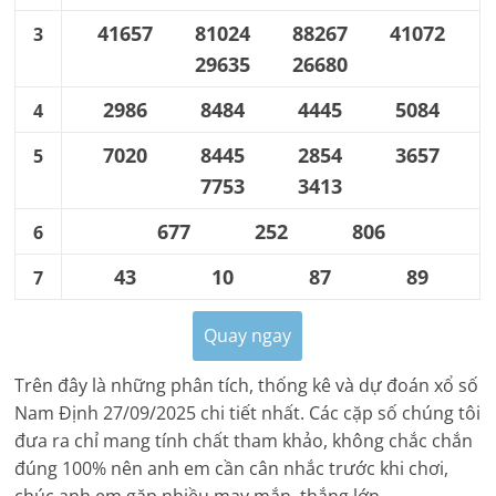
41657
81024
88267
41072
3
29635
26680
2986
8484
4445
5084
4
7020
8445
2854
3657
5
7753
3413
677
252
806
6
43
10
87
89
7
Quay ngay
Trên đây là những phân tích, thống kê và dự đoán xổ số
Nam Định
27/09/2025
chi tiết nhất. Các cặp số chúng tôi
đưa ra chỉ mang tính chất tham khảo, không chắc chắn
đúng 100% nên anh em cần cân nhắc trước khi chơi,