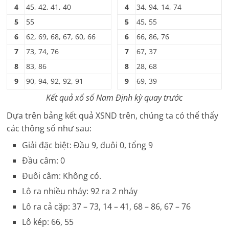
4
45, 42, 41, 40
4
34, 94, 14, 74
5
55
5
45, 55
6
62, 69, 68, 67, 60, 66
6
66, 86, 76
7
73, 74, 76
7
67, 37
8
83, 86
8
28, 68
9
90, 94, 92, 92, 91
9
69, 39
Kết quả xổ số
Nam Định
kỳ quay trước
Dựa trên bảng kết quả
XSND
trên, chúng ta có thể thấy
các thông số như sau:
Giải đặc biệt: Đầu 9, đuôi 0, tổng 9
Đầu câm: 0
Đuôi câm: Không có.
Lô ra nhiều nháy: 92 ra 2 nháy
Lô ra cả cặp: 37 – 73, 14 – 41, 68 – 86, 67 – 76
Lô kép: 66, 55