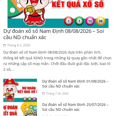
Dự đoán xổ số Nam Định 08/08/2026 – Soi
cầu ND chuẩn xác
Tháng 8 2, 2026
Dự đoán xổ số Nam Định 08/08/2026 dựa trên phân tích,
thống kê kết quả XSND trong những kỳ quay gần nhất để chọn
ra những cặp số may mắn. Chốt đầu đuôi giải đặc biệt, bao lô
2 số,...
Dự đoán xổ số Nam Định 01/08/2026 –
Soi cầu ND chuẩn xác
Tháng 7 26, 2026
Dự đoán xổ số Nam Định 25/07/2026 –
Soi cầu ND chuẩn xác