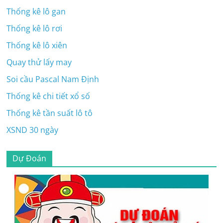
Thống kê lô gan
Thống kê lô rơi
Thống kê lô xiên
Quay thử lấy may
Soi cầu Pascal Nam Định
Thống kê chi tiết xổ số
Thống kê tần suất lô tô
XSND 30 ngày
Dự Đoán