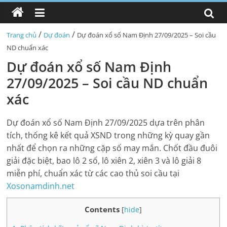
/
/
Trang chủ
Dự đoán
Dự đoán xổ số Nam Định 27/09/2025 – Soi cầu
ND chuẩn xác
Dự đoán xổ số Nam Định
27/09/2025 – Soi cầu ND chuẩn
xác
Dự đoán xổ số
Nam Định
27/09/2025
dựa trên phân
tích, thống kê kết quả
XSND
trong những kỳ quay gần
nhất để chọn ra những cặp số may mắn. Chốt đầu đuôi
giải đặc biệt, bao lô 2 số, lô xiên 2, xiên 3 và lô giải 8
miễn phí, chuẩn xác từ các cao thủ soi cầu tại
Xosonamdinh.net
Contents
[
hide
]