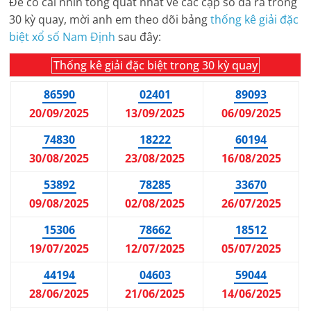
Để có cái nhìn tổng quát nhất về các cặp số đã ra trong
30 kỳ quay, mời anh em theo dõi bảng
thống kê giải đặc
biệt xổ số
Nam Định
sau đây:
Thống kê giải đặc biệt trong 30 kỳ quay
86590
02401
89093
20/09/2025
13/09/2025
06/09/2025
74830
18222
60194
30/08/2025
23/08/2025
16/08/2025
53892
78285
33670
09/08/2025
02/08/2025
26/07/2025
15306
78662
18512
19/07/2025
12/07/2025
05/07/2025
44194
04603
59044
28/06/2025
21/06/2025
14/06/2025