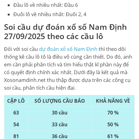
Đầu lô về nhiều nhất: Đầu 6
Đuôi lô về nhiều nhất: Đuôi 2, 4
Soi cầu dự đoán xổ số
Nam Định
27/09/2025
theo các cầu lô
Đối với soi cầu
dự đoán xổ số
Nam Định
thì theo dõi
thống kê cầu lô tô là điều vô cùng cần thiết. Do đó, anh
em cần phải phân tích và tìm hiểu thật kĩ phần này để
có quyết định chính xác nhất. Dưới đây là kết quả mà
Xosonamdinh.net
thu thập được dựa trên các công cụ
soi cầu, phân tích cầu hiện đại.
CẶP LÔ
SỐ LƯỢNG CẦU BÁO
KHẢ NĂNG VỀ
63
30 cầu
70 %
54
33 cầu
50 %
81
36 cầu
61 %