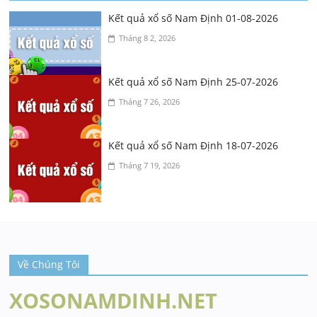
Kết quả xổ số Nam Định 01-08-2026
Tháng 8 2, 2026
Kết quả xổ số Nam Định 25-07-2026
Tháng 7 26, 2026
Kết quả xổ số Nam Định 18-07-2026
Tháng 7 19, 2026
Về Chúng Tôi
XOSONAMDINH.NET