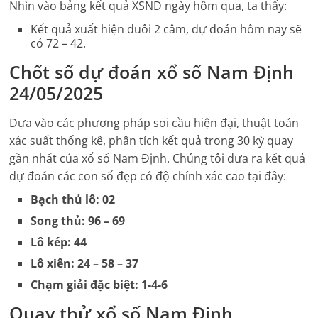
Nhìn vào bảng kết quả
XSND
ngày hôm qua, ta thấy:
Kết quả xuất hiện đuôi 2 câm, dự đoán hôm nay sẽ
có 72 – 42.
Chốt số dự đoán xổ số
Nam Định
24/05/2025
Dựa vào các phương pháp soi cầu hiện đại, thuật toán
xác suất thống kê, phân tích kết quả trong 30 kỳ quay
gần nhất của xổ số
Nam Định
. Chúng tôi đưa ra kết quả
dự đoán các con số đẹp có độ chính xác cao tại đây:
Bạch thủ lô: 02
Song thủ: 96 – 69
Lô kép: 44
Lô xiên: 24 – 58 – 37
Chạm giải đặc biệt: 1-4-6
Quay thử xổ số
Nam Định