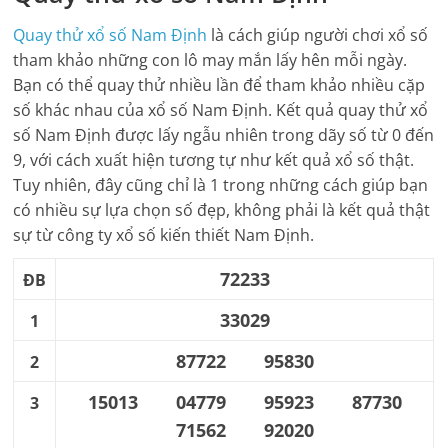
Quay thử xổ số
Nam Định
là cách giúp người chơi xổ số
tham khảo những con lô may mắn lấy hên mỗi ngày.
Bạn có thể quay thử nhiều lần để tham khảo nhiều cặp
số khác nhau của xổ số
Nam Định
. Kết quả quay thử xổ
số
Nam Định
được lấy ngẫu nhiên trong dãy số từ 0 đến
9, với cách xuất hiện tương tự như kết quả xổ số thật.
Tuy nhiên, đây cũng chỉ là 1 trong những cách giúp bạn
có nhiều sự lựa chọn số đẹp, không phải là kết quả thật
sự từ công ty xổ số kiến thiết
Nam Định
.
72233
ĐB
33029
1
87722
95830
2
15013
04779
95923
87730
3
71562
92020