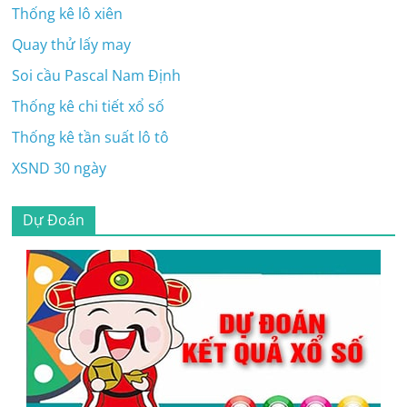
Thống kê lô xiên
Quay thử lấy may
Soi cầu Pascal Nam Định
Thống kê chi tiết xổ số
Thống kê tần suất lô tô
XSND 30 ngày
Dự Đoán