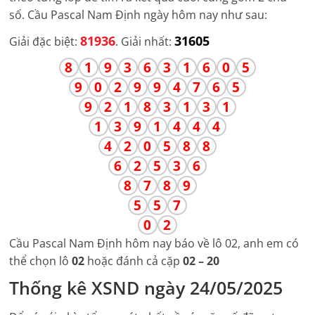
số. Cầu Pascal
Nam Định
ngày hôm nay như sau:
81936
31605
Giải đặc biệt:
. Giải nhất:
8
1
9
3
6
3
1
6
0
5
9
0
2
9
9
4
7
6
5
9
2
1
8
3
1
3
1
1
3
9
1
4
4
4
4
2
0
5
8
8
6
2
5
3
6
8
7
8
9
5
5
7
0
2
Cầu Pascal
Nam Định
hôm nay báo về lô 02, anh em có
thể chọn lô
02
hoặc đánh cả cặp
02 – 20
Thống kê
XSND
ngày
24/05/2025