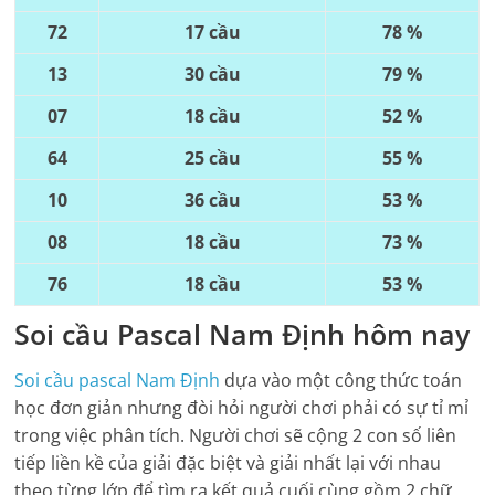
72
17 cầu
78 %
13
30 cầu
79 %
07
18 cầu
52 %
64
25 cầu
55 %
10
36 cầu
53 %
08
18 cầu
73 %
76
18 cầu
53 %
Soi cầu Pascal
Nam Định
hôm nay
Soi cầu pascal
Nam Định
dựa vào một công thức toán
học đơn giản nhưng đòi hỏi người chơi phải có sự tỉ mỉ
trong việc phân tích. Người chơi sẽ cộng 2 con số liên
tiếp liền kề của giải đặc biệt và giải nhất lại với nhau
theo từng lớp để tìm ra kết quả cuối cùng gồm 2 chữ