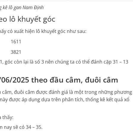
 kê lô gan
Nam Định
eo lô khuyết góc
y có xuất hiện lô khuyết góc như sau:
1611
3821
 1, góc còn lại là số 3 nên chúng ta có thể đánh cặp 31 – 13
/06/2025
theo đầu câm, đuôi câm
u câm, đuôi câm được đánh giá là một trong những phương
này được áp dụng dựa trên phân tích, thống kê kết quả xổ
 thấy:
 nay sẽ có 34 – 35.