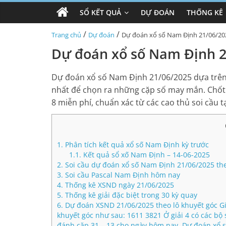
SỔ KẾT QUẢ
DỰ ĐOÁN
THỐNG KÊ
/
/
Trang chủ
Dự đoán
Dự đoán xổ số Nam Định 21/06/202
Dự đoán xổ số Nam Định 2
Dự đoán xổ số
Nam Định
21/06/2025
dựa trên
nhất để chọn ra những cặp số may mắn. Chốt đầu 
8 miễn phí, chuẩn xác từ các cao thủ soi cầu t
1.
Phân tích kết quả xổ số Nam Định kỳ trước
1.1.
Kết quả sổ xố Nam Định – 14-06-2025
2.
Soi cầu dự đoán xổ số Nam Định 21/06/2025 the
3.
Soi cầu Pascal Nam Định hôm nay
4.
Thống kê XSND ngày 21/06/2025
5.
Thống kê giải đặc biệt trong 30 kỳ quay
6.
Dự đoán XSND 21/06/2025 theo lô khuyết góc Gi
khuyết góc như sau: 1611 3821 Ở giải 4 có các bộ s
đánh cặp 31 – 13 cho ngày hôm nay. Dự đoán xổ 