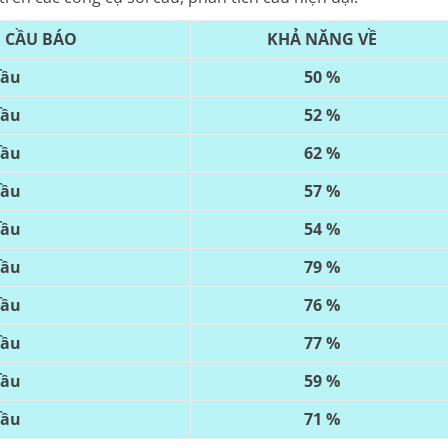
 CẦU BÁO
KHẢ NĂNG VỀ
cầu
50 %
cầu
52 %
cầu
62 %
cầu
57 %
cầu
54 %
cầu
79 %
cầu
76 %
cầu
77 %
cầu
59 %
cầu
71 %