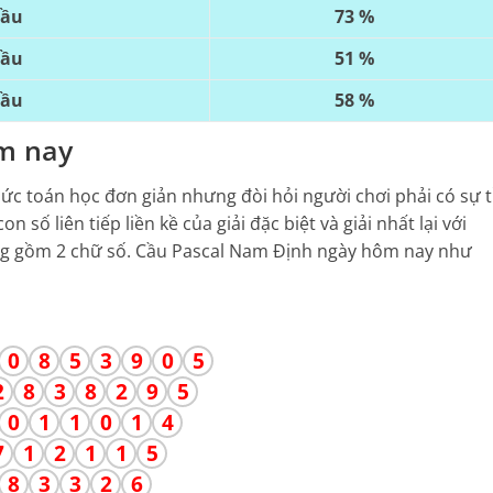
cầu
73 %
cầu
51 %
cầu
58 %
m nay
c toán học đơn giản nhưng đòi hỏi người chơi phải có sự t
n số liên tiếp liền kề của giải đặc biệt và giải nhất lại với
ng gồm 2 chữ số. Cầu Pascal
Nam Định
ngày hôm nay như
0
8
5
3
9
0
5
2
8
3
8
2
9
5
0
1
1
0
1
4
7
1
2
1
1
5
8
3
3
2
6