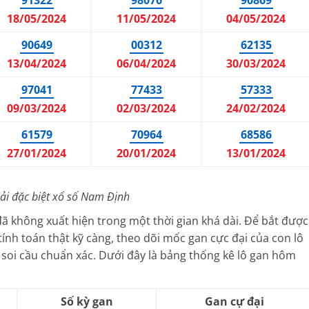
91322
98076
90869
18/05/2024
11/05/2024
04/05/2024
90649
00312
62135
13/04/2024
06/04/2024
30/03/2024
97041
77433
57333
09/03/2024
02/03/2024
24/02/2024
61579
70964
68586
27/01/2024
20/01/2024
13/01/2024
ải đặc biệt xổ số
Nam Định
ã không xuất hiện trong một thời gian khá dài. Để bắt được
tính toán thật kỹ càng, theo dõi mốc gan cực đại của con lô
 soi cầu chuẩn xác. Dưới đây là bảng thống kê lô gan hôm
Số kỳ gan
Gan cự đại