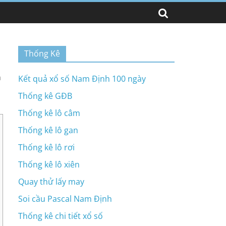
Thống Kê
n
Kết quả xổ số Nam Định 100 ngày
Thống kê GĐB
Thống kê lô câm
Thống kê lô gan
Thống kê lô rơi
Thống kê lô xiên
Quay thử lấy may
Soi cầu Pascal Nam Định
Thống kê chi tiết xổ số