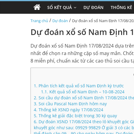
SỔ KẾT QUẢ
DỰ ĐOÁN
THỐNG KÊ
/
/
Trang chủ
Dự đoán
Dự đoán xổ số Nam Định 17/08/202
Dự đoán xổ số Nam Định 1
Dự đoán xổ số
Nam Định
17/08/2024
dựa trên
nhất để chọn ra những cặp số may mắn. Chốt đầu 
8 miễn phí, chuẩn xác từ các cao thủ soi cầu t
1.
Phân tích kết quả xổ số Nam Định kỳ trước
1.1.
Kết quả sổ xố Nam Định – 10-08-2024
2.
Soi cầu dự đoán xổ số Nam Định 17/08/2024 the
3.
Soi cầu Pascal Nam Định hôm nay
4.
Thống kê XSND ngày 17/08/2024
5.
Thống kê giải đặc biệt trong 30 kỳ quay
6.
Dự đoán XSND 17/08/2024 theo lô khuyết góc Gi
khuyết góc như sau: 09929 99829 Ở giải 3 có các bộ
thể đánh cặp 09 – 90 cho ngày hôm nay. Dự đoán