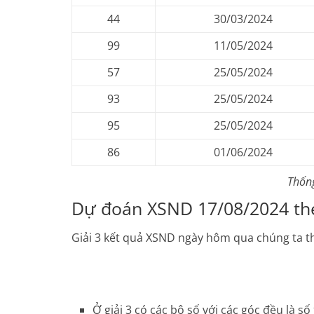
44
30/03/2024
99
11/05/2024
57
25/05/2024
93
25/05/2024
95
25/05/2024
86
01/06/2024
Thống
Dự đoán
XSND
17/08/2024 th
Giải 3 kết quả
XSND
ngày hôm qua chúng ta thấ
Ở giải 3 có các bộ số với các góc đều là số