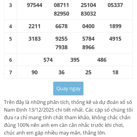
97544
08711
25104
05337
3
82950
83032
2211
6678
0400
1899
4
3183
9255
5784
4915
5
7938
8966
574
395
486
6
90
36
25
18
7
Quay ngay
Trên đây là những phân tích, thống kê và dự đoán xổ số
Nam Định
13/12/2025
chi tiết nhất. Các cặp số chúng tôi
đưa ra chỉ mang tính chất tham khảo, không chắc chắn
đúng 100% nên anh em cần cân nhắc trước khi chơi,
chúc anh em gặp nhiều may mắn, thắng lớn.