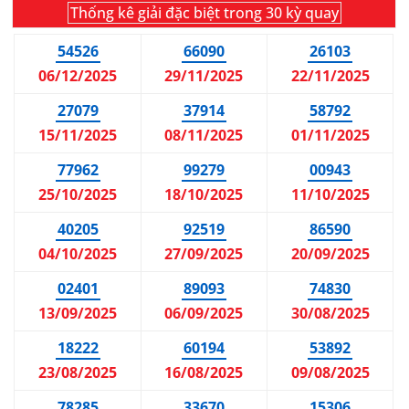
Thống kê giải đặc biệt trong 30 kỳ quay
54526
66090
26103
06/12/2025
29/11/2025
22/11/2025
27079
37914
58792
15/11/2025
08/11/2025
01/11/2025
77962
99279
00943
25/10/2025
18/10/2025
11/10/2025
40205
92519
86590
04/10/2025
27/09/2025
20/09/2025
02401
89093
74830
13/09/2025
06/09/2025
30/08/2025
18222
60194
53892
23/08/2025
16/08/2025
09/08/2025
78285
33670
15306