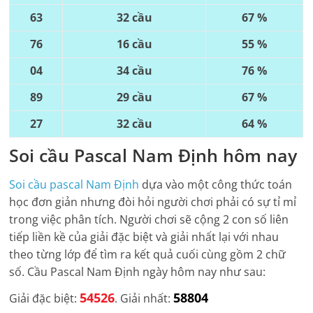
63
32 cầu
67 %
76
16 cầu
55 %
04
34 cầu
76 %
89
29 cầu
67 %
27
32 cầu
64 %
Soi cầu Pascal
Nam Định
hôm nay
Soi cầu pascal
Nam Định
dựa vào một công thức toán
học đơn giản nhưng đòi hỏi người chơi phải có sự tỉ mỉ
trong việc phân tích. Người chơi sẽ cộng 2 con số liên
tiếp liền kề của giải đặc biệt và giải nhất lại với nhau
theo từng lớp để tìm ra kết quả cuối cùng gồm 2 chữ
số. Cầu Pascal
Nam Định
ngày hôm nay như sau:
54526
58804
Giải đặc biệt:
. Giải nhất: