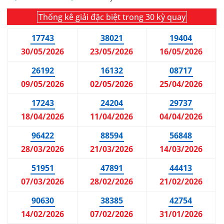
Thống kê giải đặc biệt trong 30 kỳ quay
17743
38021
19404
30/05/2026
23/05/2026
16/05/2026
26192
16132
08717
09/05/2026
02/05/2026
25/04/2026
17243
24204
29737
18/04/2026
11/04/2026
04/04/2026
96422
88594
56848
28/03/2026
21/03/2026
14/03/2026
51951
47891
44413
07/03/2026
28/02/2026
21/02/2026
90630
38385
42754
14/02/2026
07/02/2026
31/01/2026