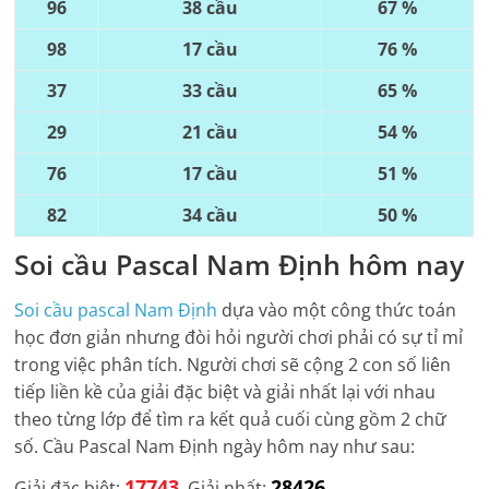
96
38 cầu
67 %
98
17 cầu
76 %
37
33 cầu
65 %
29
21 cầu
54 %
76
17 cầu
51 %
82
34 cầu
50 %
Soi cầu Pascal
Nam Định
hôm nay
Soi cầu pascal
Nam Định
dựa vào một công thức toán
học đơn giản nhưng đòi hỏi người chơi phải có sự tỉ mỉ
trong việc phân tích. Người chơi sẽ cộng 2 con số liên
tiếp liền kề của giải đặc biệt và giải nhất lại với nhau
theo từng lớp để tìm ra kết quả cuối cùng gồm 2 chữ
số. Cầu Pascal
Nam Định
ngày hôm nay như sau:
17743
28426
Giải đặc biệt:
. Giải nhất: