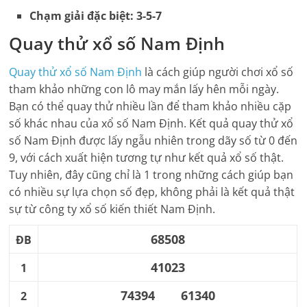
Chạm giải đặc biệt: 3-5-7
Quay thử xổ số
Nam Định
Quay thử xổ số
Nam Định
là cách giúp người chơi xổ số
tham khảo những con lô may mắn lấy hên mỗi ngày.
Bạn có thể quay thử nhiều lần để tham khảo nhiều cặp
số khác nhau của xổ số
Nam Định
. Kết quả quay thử xổ
số
Nam Định
được lấy ngẫu nhiên trong dãy số từ 0 đến
9, với cách xuất hiện tương tự như kết quả xổ số thật.
Tuy nhiên, đây cũng chỉ là 1 trong những cách giúp bạn
có nhiều sự lựa chọn số đẹp, không phải là kết quả thật
sự từ công ty xổ số kiến thiết
Nam Định
.
68508
ĐB
41023
1
74394
61340
2