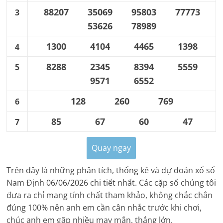
88207
35069
95803
77773
3
53626
78989
1300
4104
4465
1398
4
8288
2345
8394
5559
5
9571
6552
128
260
769
6
85
67
60
47
7
Quay ngay
Trên đây là những phân tích, thống kê và dự đoán xổ số
Nam Định
06/06/2026
chi tiết nhất. Các cặp số chúng tôi
đưa ra chỉ mang tính chất tham khảo, không chắc chắn
đúng 100% nên anh em cần cân nhắc trước khi chơi,
chúc anh em gặp nhiều may mắn, thắng lớn.