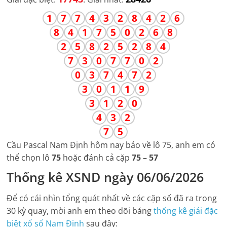
1
7
7
4
3
2
8
4
2
6
8
4
1
7
5
0
2
6
8
2
5
8
2
5
2
8
4
7
3
0
7
7
0
2
0
3
7
4
7
2
3
0
1
1
9
3
1
2
0
4
3
2
7
5
Cầu Pascal
Nam Định
hôm nay báo về lô 75, anh em có
thể chọn lô
75
hoặc đánh cả cặp
75 – 57
Thống kê
XSND
ngày
06/06/2026
Để có cái nhìn tổng quát nhất về các cặp số đã ra trong
30 kỳ quay, mời anh em theo dõi bảng
thống kê giải đặc
biệt xổ số
Nam Định
sau đây: