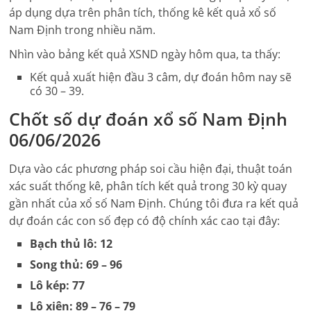
áp dụng dựa trên phân tích, thống kê kết quả xổ số
Nam Định
trong nhiều năm.
Nhìn vào bảng kết quả
XSND
ngày hôm qua, ta thấy:
Kết quả xuất hiện đầu 3 câm, dự đoán hôm nay sẽ
có 30 – 39.
Chốt số dự đoán xổ số
Nam Định
06/06/2026
Dựa vào các phương pháp soi cầu hiện đại, thuật toán
xác suất thống kê, phân tích kết quả trong 30 kỳ quay
gần nhất của xổ số
Nam Định
. Chúng tôi đưa ra kết quả
dự đoán các con số đẹp có độ chính xác cao tại đây:
Bạch thủ lô: 12
Song thủ: 69 – 96
Lô kép: 77
Lô xiên: 89 – 76 – 79