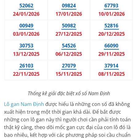
52062
09824
67793
24/01/2026
17/01/2026
10/01/2026
00949
50982
52816
03/01/2026
27/12/2025
20/12/2025
30753
54526
66090
13/12/2025
06/12/2025
29/11/2025
26103
27079
37914
22/11/2025
15/11/2025
08/11/2025
Thống kê giải đặc biệt xổ số
Nam Định
Lô gan
Nam Định
được hiểu là những con số đã không
xuất hiện trong một thời gian khá dài. Để bắt được
những con lô gan này thì người chơi cần phải tính toán
thật kỹ càng, theo dõi mốc gan cực đại của con lô đó là
bao nhiêu, kết hợp với các phương pháp soi cầu chuẩn