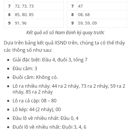
7
72, 73, 73
7
47
8
85, 80, 85
8
08, 68
9
91, 96
9
59, 59, 09
Kết quả xổ số
Nam Định
kỳ quay trước
Dựa trên bảng kết quả
XSND
trên, chúng ta có thể thấy
các thông số như sau:
Giải đặc biệt: Đầu 4, đuôi 3, tổng 7
Đầu câm: 3
Đuôi câm: Không có.
Lô ra nhiều nháy: 44 ra 2 nháy, 73 ra 2 nháy, 59 ra 2
nháy, 85 ra 2 nháy
Lô ra cả cặp: 08 – 80
Lô kép: 44 (2 nháy), 00
Đầu lô về nhiều nhất: Đầu 0, 4
Đuôi lô về nhiều nhất: Đuôi 3, 4, 6