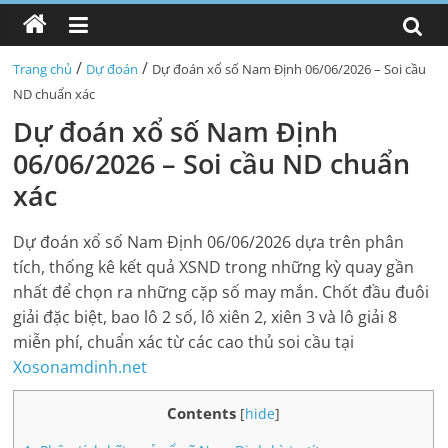
/
/
Trang chủ
Dự đoán
Dự đoán xổ số Nam Định 06/06/2026 – Soi cầu
ND chuẩn xác
Dự đoán xổ số Nam Định
06/06/2026 – Soi cầu ND chuẩn
xác
Dự đoán xổ số
Nam Định
06/06/2026
dựa trên phân
tích, thống kê kết quả
XSND
trong những kỳ quay gần
nhất để chọn ra những cặp số may mắn. Chốt đầu đuôi
giải đặc biệt, bao lô 2 số, lô xiên 2, xiên 3 và lô giải 8
miễn phí, chuẩn xác từ các cao thủ soi cầu tại
Xosonamdinh.net
Contents
[
hide
]