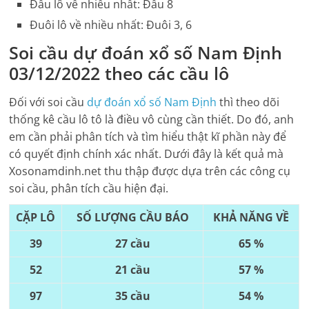
Đầu lô về nhiều nhất: Đầu 8
Đuôi lô về nhiều nhất: Đuôi 3, 6
Soi cầu dự đoán xổ số
Nam Định
03/12/2022
theo các cầu lô
Đối với soi cầu
dự đoán xổ số
Nam Định
thì theo dõi
thống kê cầu lô tô là điều vô cùng cần thiết. Do đó, anh
em cần phải phân tích và tìm hiểu thật kĩ phần này để
có quyết định chính xác nhất. Dưới đây là kết quả mà
Xosonamdinh.net
thu thập được dựa trên các công cụ
soi cầu, phân tích cầu hiện đại.
CẶP LÔ
SỐ LƯỢNG CẦU BÁO
KHẢ NĂNG VỀ
39
27 cầu
65 %
52
21 cầu
57 %
97
35 cầu
54 %