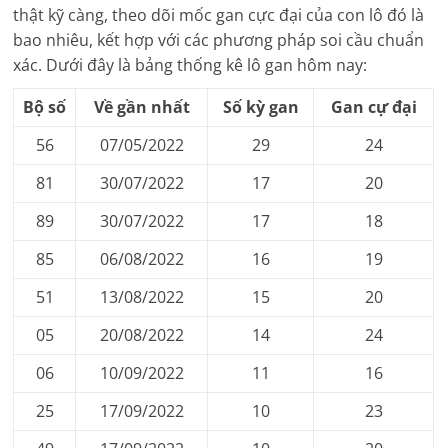
thật kỹ càng, theo dõi mốc gan cực đại của con lô đó là
bao nhiêu, kết hợp với các phương pháp soi cầu chuẩn
xác. Dưới đây là bảng thống kê lô gan hôm nay:
Bộ số
Về gần nhất
Số kỳ gan
Gan cự đại
56
07/05/2022
29
24
81
30/07/2022
17
20
89
30/07/2022
17
18
85
06/08/2022
16
19
51
13/08/2022
15
20
05
20/08/2022
14
24
06
10/09/2022
11
16
25
17/09/2022
10
23