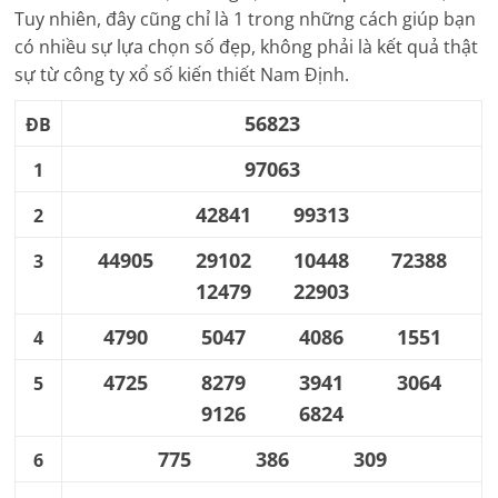
Tuy nhiên, đây cũng chỉ là 1 trong những cách giúp bạn
có nhiều sự lựa chọn số đẹp, không phải là kết quả thật
sự từ công ty xổ số kiến thiết
Nam Định
.
56823
ĐB
97063
1
42841
99313
2
44905
29102
10448
72388
3
12479
22903
4790
5047
4086
1551
4
4725
8279
3941
3064
5
9126
6824
775
386
309
6