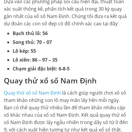
Dựa vào các phương pháp soi cầu hiện đại, thuật toán
xác suất thống kê, phân tích kết quả trong 30 kỳ quay
gần nhất của xổ số
Nam Định
. Chúng tôi đưa ra kết quả
dự đoán các con số đẹp có độ chính xác cao tại đây:
Bạch thủ lô: 56
Song thủ: 70 – 07
Lô kép: 55
Lô xiên: 86 – 97 – 35
Chạm giải đặc biệt: 6-8-5
Quay thử xổ số
Nam Định
Quay thử xổ số
Nam Định
là cách giúp người chơi xổ số
tham khảo những con lô may mắn lấy hên mỗi ngày.
Bạn có thể quay thử nhiều lần để tham khảo nhiều cặp
số khác nhau của xổ số
Nam Định
. Kết quả quay thử xổ
số
Nam Định
được lấy ngẫu nhiên trong dãy số từ 0 đến
9, với cách xuất hiện tương tự như kết quả xổ số thật.