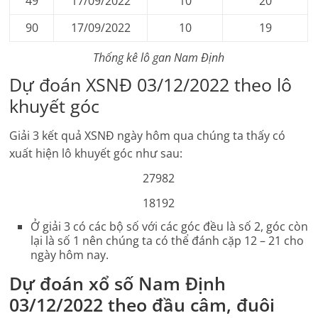
49
17/09/2022
10
20
90
17/09/2022
10
19
Thống kê lô gan
Nam Định
Dự đoán
XSNĐ
03/12/2022 theo lô
khuyết góc
Giải 3 kết quả
XSNĐ
ngày hôm qua chúng ta thấy có
xuất hiện lô khuyết góc như sau:
27982
18192
Ở giải 3 có các bộ số với các góc đều là số 2, góc còn
lại là số 1 nên chúng ta có thể đánh cặp 12 – 21 cho
ngày hôm nay.
Dự đoán xổ số
Nam Định
03/12/2022
theo đầu câm, đuôi