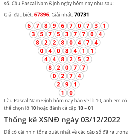
số. Cầu Pascal
Nam Định
ngày hôm nay như sau:
67896
70731
Giải đặc biệt:
. Giải nhất:
6
7
8
9
6
7
0
7
3
1
3
5
7
5
3
7
7
0
4
8
2
2
8
0
4
7
4
0
4
0
8
4
1
1
4
4
8
2
5
2
8
2
0
7
7
0
2
7
4
2
9
1
1
0
Cầu Pascal
Nam Định
hôm nay báo về lô 10, anh em có
thể chọn lô
10
hoặc đánh cả cặp
10 – 01
Thống kê
XSNĐ
ngày
03/12/2022
Để có cái nhìn tổng quát nhất về các cặp số đã ra trong