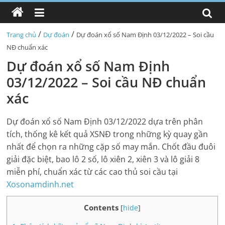
/
/
Trang chủ
Dự đoán
Dự đoán xổ số Nam Định 03/12/2022 – Soi cầu
NĐ chuẩn xác
Dự đoán xổ số Nam Định
03/12/2022 – Soi cầu NĐ chuẩn
xác
Dự đoán xổ số
Nam Định
03/12/2022
dựa trên phân
tích, thống kê kết quả
XSNĐ
trong những kỳ quay gần
nhất để chọn ra những cặp số may mắn. Chốt đầu đuôi
giải đặc biệt, bao lô 2 số, lô xiên 2, xiên 3 và lô giải 8
miễn phí, chuẩn xác từ các cao thủ soi cầu tại
Xosonamdinh.net
Contents
[
hide
]