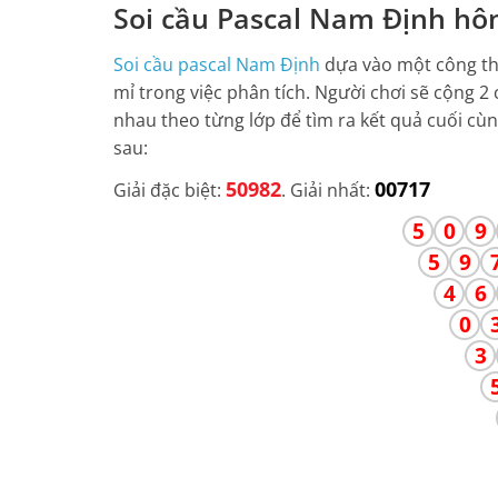
Soi cầu Pascal
Nam Định
hô
Soi cầu pascal
Nam Định
dựa vào một công thứ
mỉ trong việc phân tích. Người chơi sẽ cộng 2 co
nhau theo từng lớp để tìm ra kết quả cuối cù
sau:
50982
00717
Giải đặc biệt:
. Giải nhất:
5
0
9
5
9
4
6
0
3