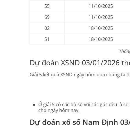
55
11/10/2025
69
11/10/2025
02
18/10/2025
51
18/10/2025
Thống
Dự đoán
XSND
03/01/2026 th
Giải 5 kết quả
XSND
ngày hôm qua chúng ta thấ
Ở giải 5 có các bộ số với các góc đều là số
cho ngày hôm nay.
Dự đoán xổ số
Nam Định
03