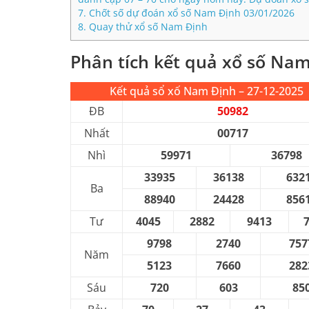
7.
Chốt số dự đoán xổ số Nam Định 03/01/2026
8.
Quay thử xổ số Nam Định
Phân tích kết quả xổ số
Nam
Kết quả sổ xố
Nam Định
– 27-12-2025
ĐB
50982
Nhất
00717
Nhì
59971
36798
33935
36138
632
Ba
88940
24428
856
Tư
4045
2882
9413
9798
2740
757
Năm
5123
7660
282
Sáu
720
603
85