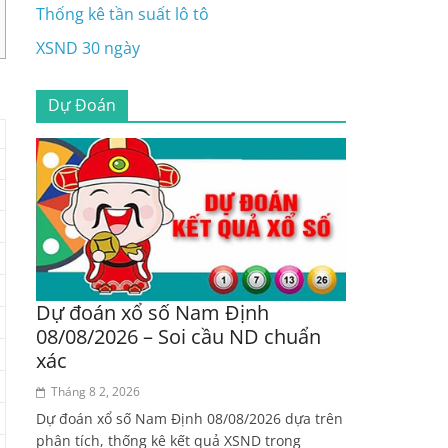
Thống kê tần suất lô tô
XSND 30 ngày
Dự Đoán
Dự đoán xổ số Nam Định
08/08/2026 – Soi cầu ND chuẩn
xác
Tháng 8 2, 2026
Dự đoán xổ số Nam Định 08/08/2026 dựa trên
phân tích, thống kê kết quả XSND trong