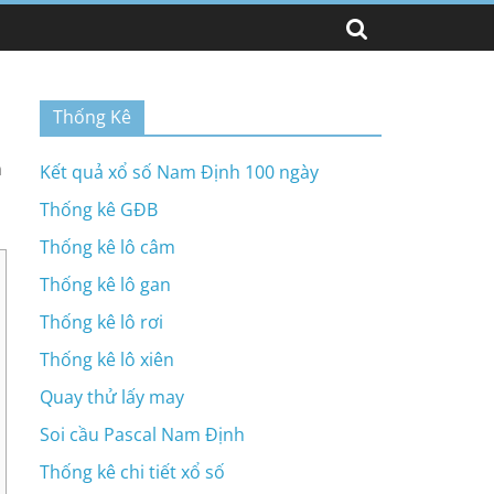
Thống Kê
n
Kết quả xổ số Nam Định 100 ngày
Thống kê GĐB
Thống kê lô câm
Thống kê lô gan
Thống kê lô rơi
Thống kê lô xiên
Quay thử lấy may
Soi cầu Pascal Nam Định
Thống kê chi tiết xổ số