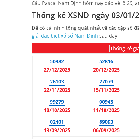
Cầu Pascal
Nam Định
hôm nay báo về lô 29, a
Thống kê
XSND
ngày
03/01/
Để có cái nhìn tổng quát nhất về các cặp số 
giải đặc biệt xổ số
Nam Định
sau đây:
Thống kê giả
50982
52816
27/12/2025
20/12/2025
26103
27079
22/11/2025
15/11/2025
99279
00943
18/10/2025
11/10/2025
02401
89093
13/09/2025
06/09/2025