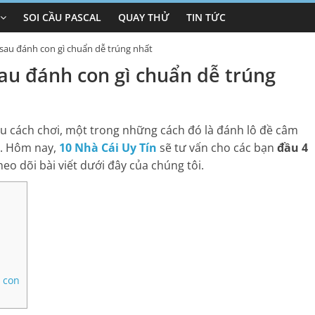
SOI CẦU PASCAL
QUAY THỬ
TIN TỨC
au đánh con gì chuẩn dễ trúng nhất
u đánh con gì chuẩn dễ trúng
u cách chơi, một trong những cách đó là đánh lô đề câm
n. Hôm nay,
10 Nhà Cái Uy Tín
sẽ tư vấn cho các bạn
đầu 4
eo dõi bài viết dưới đây của chúng tôi.
 con