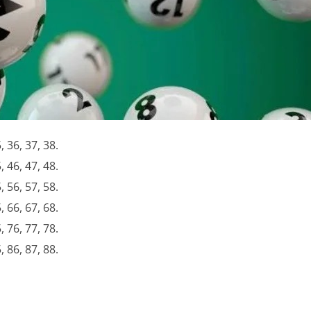
 36, 37, 38.
 46, 47, 48.
 56, 57, 58.
 66, 67, 68.
 76, 77, 78.
 86, 87, 88.