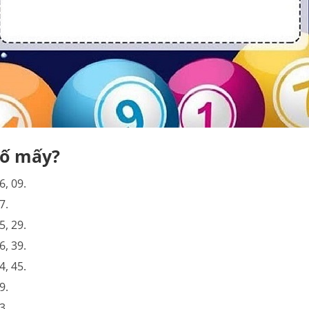
số mấy?
, 09.
7.
, 29.
, 39.
, 45.
9.
3.