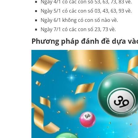
Ngày 4/1 có các con số 53, 63, 73, 83 về.
Ngày 5/1 có các con số 03, 43, 63, 93 về.
Ngày 6/1 không có con số nào về.
Ngày 7/1 có các con số 23, 73 về.
Phương pháp đánh đề dựa vào