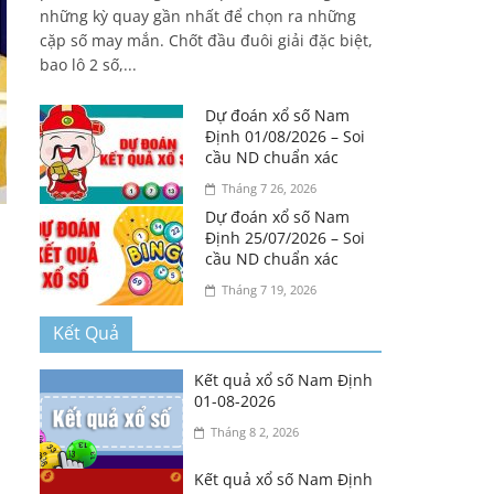
những kỳ quay gần nhất để chọn ra những
cặp số may mắn. Chốt đầu đuôi giải đặc biệt,
bao lô 2 số,...
Dự đoán xổ số Nam
Định 01/08/2026 – Soi
cầu ND chuẩn xác
Tháng 7 26, 2026
Dự đoán xổ số Nam
Định 25/07/2026 – Soi
cầu ND chuẩn xác
Tháng 7 19, 2026
Kết Quả
Kết quả xổ số Nam Định
01-08-2026
Tháng 8 2, 2026
Kết quả xổ số Nam Định