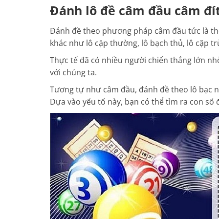
Đánh lô đề câm đầu câm đít 
Đánh đề theo phương pháp câm đầu tức là thốn
khác như lô cặp thường, lô bạch thủ, lô cặp tr
Thực tế đã có nhiều người chiến thắng lớn nh
với chúng ta.
Tương tự như câm đầu, đánh đề theo lô bạc nh
Dựa vào yếu tố này, bạn có thể tìm ra con số 