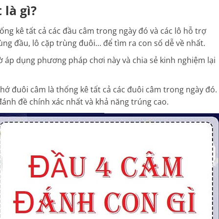
là gì?
g kê tất cả các đầu câm trong ngày đó và các lô hỗ trợ
ùng đầu, lô cặp trùng đuôi… để tìm ra con số dễ về nhất.
ờ áp dụng phương pháp chơi này và chia sẻ kinh nghiệm lại
ớ đuôi câm là thống kê tất cả các đuôi câm trong ngày đó.
đánh đề chính xác nhất và khả năng trúng cao.