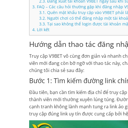
2.3.
Đăng xuất tài khoản V9BET ngay sau khi s
3.
FAQ – Các câu hỏi thường gặp khi đăng nhập V
3.1.
Quên mật khẩu truy cập vào V9BET phải l
3.2.
Người chơi có thể đăng nhập một tài khoản
3.3.
Tại sao không thể login được tài khoản mặ
4.
Lời kết
Hướng dẫn thao tác đăng nhậ
Truy cập V9BET vô cùng đơn giản và nhanh ch
viên mới đang còn bỡ ngỡ với thao tác này, c
chúng tôi chia sẻ sau đây:
Bước 1: Tìm kiếm đường link chí
Đầu tiên, bạn cần tìm kiếm địa chỉ để truy cậ
thành viên mới thường xuyên lúng túng. Đường
cạnh tranh không lành mạnh tung ra link ảo g
truy cập đúng link uy tín được cung cấp bởi 