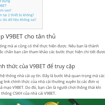
ử dụng
9BET
àm sao?
 tại 2 thiết bị không?
c dù dữ liệu không sai?
p V9BET cho tân thủ
óng mà ai cũng có thể thực hiện được. Nếu bạn là thành
hắc chắn bạn cần tham khảo các bước thực hiện chi tiết đượ
nh thức của V9BET để truy cập
p hệ thống nhà cái uy tín. Đây là bước khá quan trọng mà các
 link chính thức của nhà cái thường xuyên bị các đơn vị
iả mạo V9BET. Do đó, bạn cần là người chơi thông thái khi
hệ thống CSKH của nhà cái V9BET.