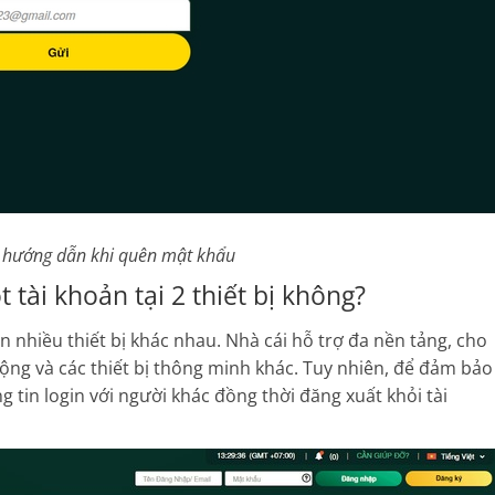
o hướng dẫn khi quên mật khẩu
tài khoản tại 2 thiết bị không?
n nhiều thiết bị khác nhau. Nhà cái hỗ trợ đa nền tảng, cho
động và các thiết bị thông minh khác. Tuy nhiên, để đảm bảo
 tin login với người khác đồng thời đăng xuất khỏi tài