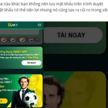
me nào khác bạn không nên lưu mật khẩu trên trình duyệt
ật khẩu có thể tiện lợi nhưng nó cũng tạo ra rủi ro trong vấ