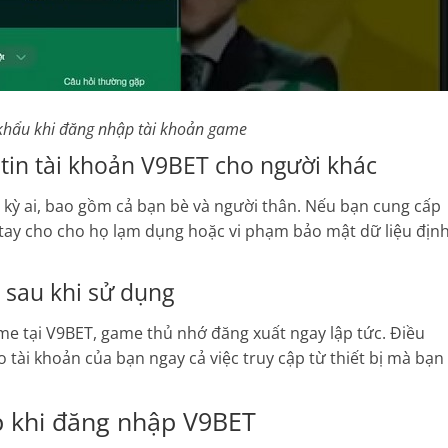
khẩu khi đăng nhập tài khoản game
tin tài khoản V9BET cho người khác
ất kỳ ai, bao gồm cả bạn bè và người thân. Nếu bạn cung cấp
 tay cho cho họ lạm dụng hoặc vi phạm bảo mật dữ liệu địn
 sau khi sử dụng
me tại V9BET, game thủ nhớ đăng xuất ngay lập tức. Điều
 tài khoản của bạn ngay cả việc truy cập từ thiết bị mà bạn
p khi đăng nhập V9BET