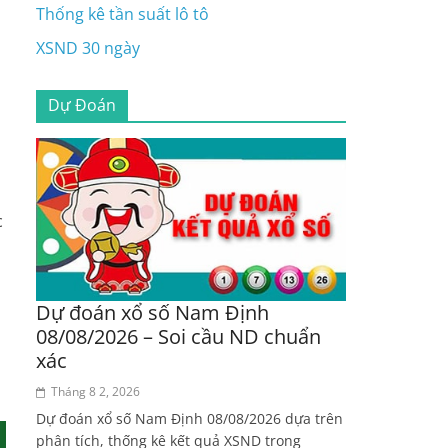
Thống kê tần suất lô tô
XSND 30 ngày
Dự Đoán
c
Dự đoán xổ số Nam Định
08/08/2026 – Soi cầu ND chuẩn
xác
Tháng 8 2, 2026
Dự đoán xổ số Nam Định 08/08/2026 dựa trên
phân tích, thống kê kết quả XSND trong