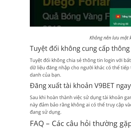
Không nên lưu mật 
Tuyệt đối không cung cấp thông 
Tuyệt đối không chia sẻ thông tin login với b
dữ liệu đăng nhập cho người khác có thể tiếp
danh của bạn.
Đăng xuất tài khoản V9BET ngay
Sau khi hoàn thành việc sử dụng tài khoản ga
này đảm bảo rằng không ai có thể truy cập vào
đang sử dụng.
FAQ – Các câu hỏi thường gặ