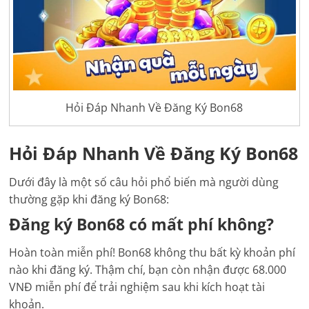
Hỏi Đáp Nhanh Về Đăng Ký Bon68
Hỏi Đáp Nhanh Về Đăng Ký Bon68
Dưới đây là một số câu hỏi phổ biến mà người dùng
thường gặp khi đăng ký Bon68:
Đăng ký Bon68 có mất phí không?
Hoàn toàn miễn phí! Bon68 không thu bất kỳ khoản phí
nào khi đăng ký. Thậm chí, bạn còn nhận được 68.000
VNĐ miễn phí để trải nghiệm sau khi kích hoạt tài
khoản.