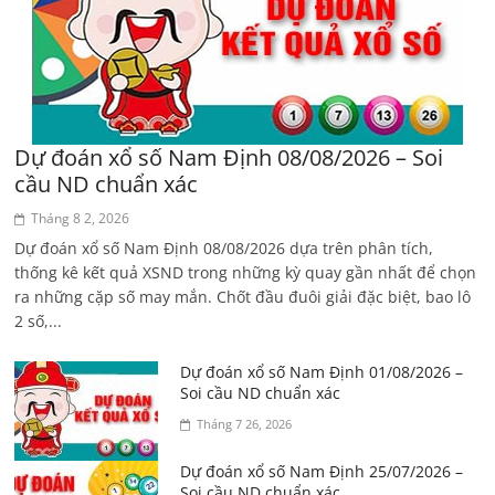
Dự đoán xổ số Nam Định 08/08/2026 – Soi
cầu ND chuẩn xác
Tháng 8 2, 2026
Dự đoán xổ số Nam Định 08/08/2026 dựa trên phân tích,
thống kê kết quả XSND trong những kỳ quay gần nhất để chọn
ra những cặp số may mắn. Chốt đầu đuôi giải đặc biệt, bao lô
2 số,...
Dự đoán xổ số Nam Định 01/08/2026 –
Soi cầu ND chuẩn xác
Tháng 7 26, 2026
Dự đoán xổ số Nam Định 25/07/2026 –
Soi cầu ND chuẩn xác