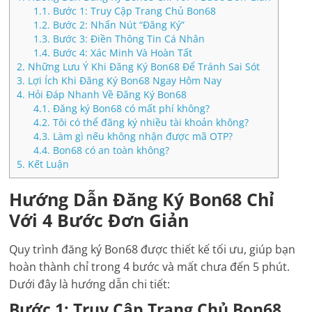
1.1.
Bước 1: Truy Cập Trang Chủ Bon68
1.2.
Bước 2: Nhấn Nút “Đăng Ký”
1.3.
Bước 3: Điền Thông Tin Cá Nhân
1.4.
Bước 4: Xác Minh Và Hoàn Tất
2.
Những Lưu Ý Khi Đăng Ký Bon68 Để Tránh Sai Sót
3.
Lợi Ích Khi Đăng Ký Bon68 Ngay Hôm Nay
4.
Hỏi Đáp Nhanh Về Đăng Ký Bon68
4.1.
Đăng ký Bon68 có mất phí không?
4.2.
Tôi có thể đăng ký nhiều tài khoản không?
4.3.
Làm gì nếu không nhận được mã OTP?
4.4.
Bon68 có an toàn không?
5.
Kết Luận
Hướng Dẫn Đăng Ký Bon68 Chỉ
Với 4 Bước Đơn Giản
Quy trình đăng ký Bon68 được thiết kế tối ưu, giúp bạn
hoàn thành chỉ trong 4 bước và mất chưa đến 5 phút.
Dưới đây là hướng dẫn chi tiết:
Bước 1: Truy Cập Trang Chủ Bon68