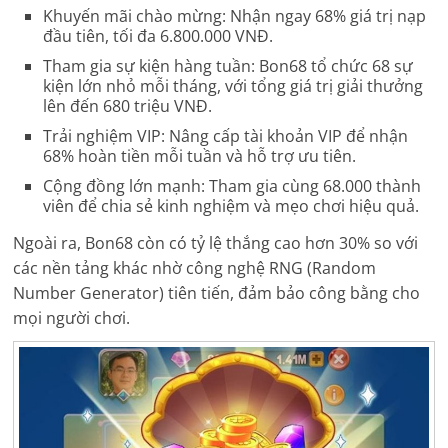
Khuyến mãi chào mừng: Nhận ngay 68% giá trị nạp
đầu tiên, tối đa 6.800.000 VNĐ.
Tham gia sự kiện hàng tuần: Bon68 tổ chức 68 sự
kiện lớn nhỏ mỗi tháng, với tổng giá trị giải thưởng
lên đến 680 triệu VNĐ.
Trải nghiệm VIP: Nâng cấp tài khoản VIP để nhận
68% hoàn tiền mỗi tuần và hỗ trợ ưu tiên.
Cộng đồng lớn mạnh: Tham gia cùng 68.000 thành
viên để chia sẻ kinh nghiệm và mẹo chơi hiệu quả.
Ngoài ra, Bon68 còn có tỷ lệ thắng cao hơn 30% so với
các nền tảng khác nhờ công nghệ RNG (Random
Number Generator) tiên tiến, đảm bảo công bằng cho
mọi người chơi.