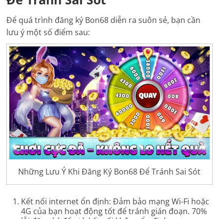
Để quá trình đăng ký Bon68 diễn ra suôn sẻ, bạn cần
lưu ý một số điểm sau:
Những Lưu Ý Khi Đăng Ký Bon68 Để Tránh Sai Sót
Kết nối internet ổn định: Đảm bảo mạng Wi-Fi hoặc
4G của bạn hoạt động tốt để tránh gián đoạn. 70%