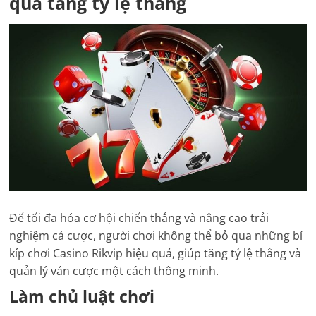
quả tăng tỷ lệ thắng
Để tối đa hóa cơ hội chiến thắng và nâng cao trải
nghiệm cá cược, người chơi không thể bỏ qua những bí
kíp chơi Casino Rikvip hiệu quả, giúp tăng tỷ lệ thắng và
quản lý ván cược một cách thông minh.
Làm chủ luật chơi