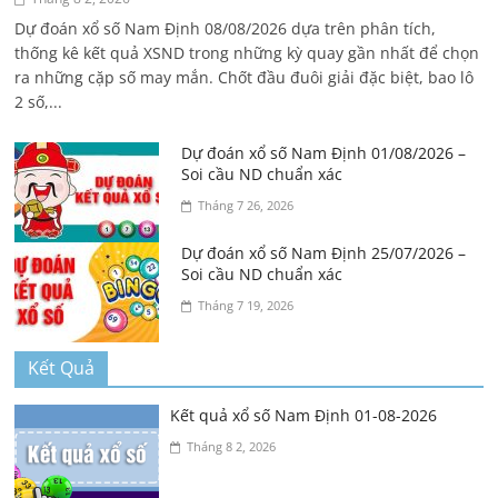
Dự đoán xổ số Nam Định 08/08/2026 dựa trên phân tích,
thống kê kết quả XSND trong những kỳ quay gần nhất để chọn
ra những cặp số may mắn. Chốt đầu đuôi giải đặc biệt, bao lô
2 số,...
Dự đoán xổ số Nam Định 01/08/2026 –
Soi cầu ND chuẩn xác
Tháng 7 26, 2026
Dự đoán xổ số Nam Định 25/07/2026 –
Soi cầu ND chuẩn xác
Tháng 7 19, 2026
Kết Quả
Kết quả xổ số Nam Định 01-08-2026
Tháng 8 2, 2026