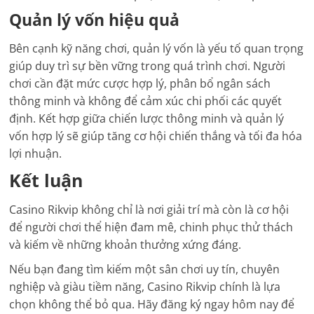
Quản lý vốn hiệu quả
Bên cạnh kỹ năng chơi, quản lý vốn là yếu tố quan trọng
giúp duy trì sự bền vững trong quá trình chơi. Người
chơi cần đặt mức cược hợp lý, phân bổ ngân sách
thông minh và không để cảm xúc chi phối các quyết
định. Kết hợp giữa chiến lược thông minh và quản lý
vốn hợp lý sẽ giúp tăng cơ hội chiến thắng và tối đa hóa
lợi nhuận.
Kết luận
Casino Rikvip không chỉ là nơi giải trí mà còn là cơ hội
để người chơi thể hiện đam mê, chinh phục thử thách
và kiếm về những khoản thưởng xứng đáng.
Nếu bạn đang tìm kiếm một sân chơi uy tín, chuyên
nghiệp và giàu tiềm năng, Casino Rikvip chính là lựa
chọn không thể bỏ qua. Hãy đăng ký ngay hôm nay để