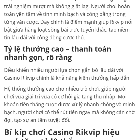
trải nghiệm mượt mà không giật lag. Người chơi hoàn
toàn yên tâm về tính minh bạch và công bằng trong
từng ván cược. Đây chính là điểm mạnh giúp Rikvip nổi
bật giữa hàng loạt sòng bài trực tuyến khác, tạo niềm
tin lâu dài với cộng đồng cược thủ.
Tỷ lệ thưởng cao – thanh toán
nhanh gọn, rõ ràng
Điều khiến nhiều người lựa chọn gắn bó lâu dài với
Casino Rikvip chính là khả năng kiếm thưởng hấp dẫn.
Hệ thống thưởng cao cho nhiều trò chơi, giúp người
chơi vừa giải trí vừa có cơ hội gia tăng thu nhập. Mọi
khoản tiền thắng cược được xử lý nhanh chóng và minh
bạch, người chơi có thể rút tiền ngay mà không cần chờ
đợi, tạo sự an tâm tuyệt đối.
Bí kíp chơi Casino Rikvip hiệu