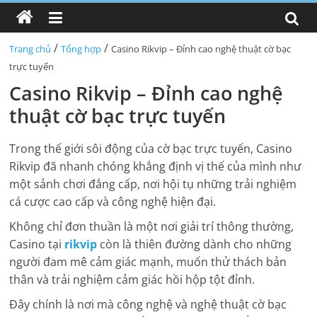
/
/
Trang chủ
Tổng hợp
Casino Rikvip – Đỉnh cao nghệ thuật cờ bạc
trực tuyến
Casino Rikvip – Đỉnh cao nghệ
thuật cờ bạc trực tuyến
Trong thế giới sôi động của cờ bạc trực tuyến, Casino
Rikvip đã nhanh chóng khẳng định vị thế của mình như
một sảnh chơi đẳng cấp, nơi hội tụ những trải nghiệm
cá cược cao cấp và công nghệ hiện đại.
Không chỉ đơn thuần là một nơi giải trí thông thường,
Casino tại
rikvip
còn là thiên đường dành cho những
người đam mê cảm giác mạnh, muốn thử thách bản
thân và trải nghiệm cảm giác hồi hộp tột đỉnh.
Đây chính là nơi mà công nghệ và nghệ thuật cờ bạc