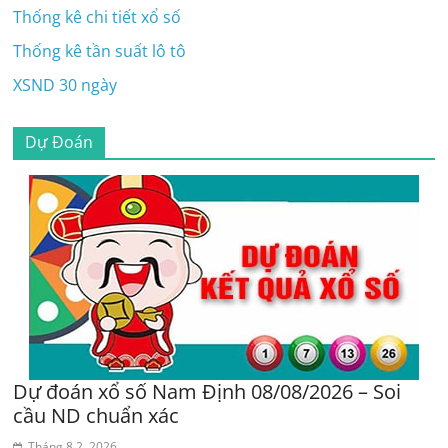
Thống kê chi tiết xổ số
Thống kê tần suất lô tô
XSND 30 ngày
Dự Đoán
Dự đoán xổ số Nam Định 08/08/2026 – Soi
cầu ND chuẩn xác
Tháng 8 2, 2026