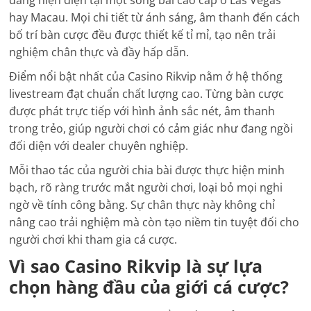
đang hiện diện tại một sòng bài cao cấp ở Las Vegas
hay Macau. Mọi chi tiết từ ánh sáng, âm thanh đến cách
bố trí bàn cược đều được thiết kế tỉ mỉ, tạo nên trải
nghiệm chân thực và đầy hấp dẫn.
Điểm nổi bật nhất của Casino Rikvip nằm ở hệ thống
livestream đạt chuẩn chất lượng cao. Từng bàn cược
được phát trực tiếp với hình ảnh sắc nét, âm thanh
trong trẻo, giúp người chơi có cảm giác như đang ngồi
đối diện với dealer chuyên nghiệp.
Mỗi thao tác của người chia bài được thực hiện minh
bạch, rõ ràng trước mắt người chơi, loại bỏ mọi nghi
ngờ về tính công bằng. Sự chân thực này không chỉ
nâng cao trải nghiệm mà còn tạo niềm tin tuyệt đối cho
người chơi khi tham gia cá cược.
Vì sao Casino Rikvip là sự lựa
chọn hàng đầu của giới cá cược?