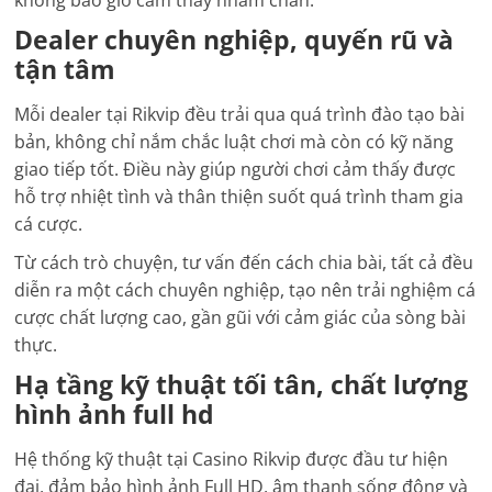
Dealer chuyên nghiệp, quyến rũ và
tận tâm
Mỗi dealer tại Rikvip đều trải qua quá trình đào tạo bài
bản, không chỉ nắm chắc luật chơi mà còn có kỹ năng
giao tiếp tốt. Điều này giúp người chơi cảm thấy được
hỗ trợ nhiệt tình và thân thiện suốt quá trình tham gia
cá cược.
Từ cách trò chuyện, tư vấn đến cách chia bài, tất cả đều
diễn ra một cách chuyên nghiệp, tạo nên trải nghiệm cá
cược chất lượng cao, gần gũi với cảm giác của sòng bài
thực.
Hạ tầng kỹ thuật tối tân, chất lượng
hình ảnh full hd
Hệ thống kỹ thuật tại Casino Rikvip được đầu tư hiện
đại, đảm bảo hình ảnh Full HD, âm thanh sống động và