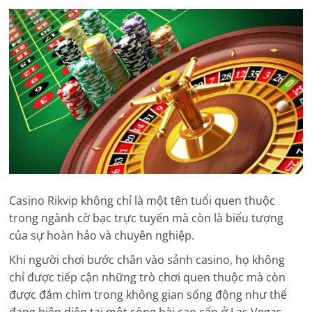
Casino Rikvip không chỉ là một tên tuổi quen thuộc
trong ngành cờ bạc trực tuyến mà còn là biểu tượng
của sự hoàn hảo và chuyên nghiệp.
Khi người chơi bước chân vào sảnh casino, họ không
chỉ được tiếp cận những trò chơi quen thuộc mà còn
được đắm chìm trong không gian sống động như thể