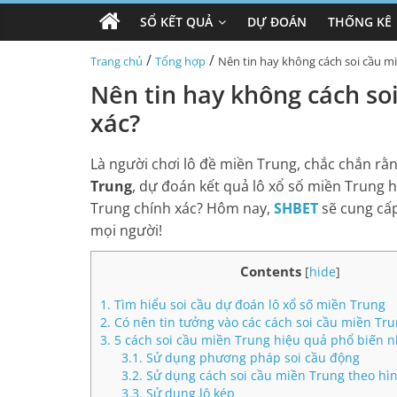
SỔ KẾT QUẢ
DỰ ĐOÁN
THỐNG KÊ
/
/
Trang chủ
Tổng hợp
Nên tin hay không cách soi cầu m
Nên tin hay không cách so
xác?
Là người chơi lô đề miền Trung, chắc chắn r
Trung
, dự đoán kết quả lô xổ số miền Trung 
Trung chính xác? Hôm nay,
SHBET
sẽ cung cấp
mọi người!
Contents
[
hide
]
1.
Tìm hiểu soi cầu dự đoán lô xổ số miền Trung
2.
Có nên tin tưởng vào các cách soi cầu miền Tr
3.
5 cách soi cầu miền Trung hiệu quả phổ biến n
3.1.
Sử dụng phương pháp soi cầu động
3.2.
Sử dụng cách soi cầu miền Trung theo hì
3.3.
Sử dụng lô kép