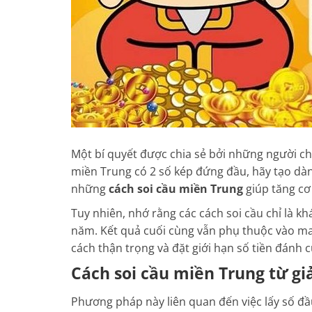
Một bí quyết được chia sẻ bởi những người chơ
miền Trung có 2 số kép đứng đầu, hãy tạo dàn
những
cách soi cầu miền Trung
giúp tăng cơ 
Tuy nhiên, nhớ rằng các cách soi cầu chỉ là k
năm. Kết quả cuối cùng vẫn phụ thuộc vào ma
cách thận trọng và đặt giới hạn số tiền đánh c
Cách soi cầu miền Trung từ giả
Phương pháp này liên quan đến việc lấy số đầu