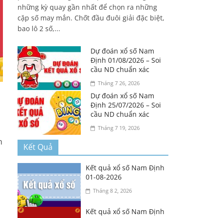
những kỳ quay gần nhất để chọn ra những
cặp số may mắn. Chốt đầu đuôi giải đặc biệt,
bao lô 2 số,...
Dự đoán xổ số Nam
Định 01/08/2026 – Soi
cầu ND chuẩn xác
Tháng 7 26, 2026
Dự đoán xổ số Nam
Định 25/07/2026 – Soi
cầu ND chuẩn xác
Tháng 7 19, 2026
n
Kết Quả
Kết quả xổ số Nam Định
01-08-2026
Tháng 8 2, 2026
Kết quả xổ số Nam Định