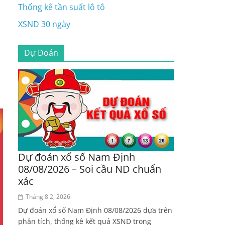
Thống kê tần suất lô tô
XSND 30 ngày
Dự Đoán
Dự đoán xổ số Nam Định
08/08/2026 – Soi cầu ND chuẩn
xác
Tháng 8 2, 2026
Dự đoán xổ số Nam Định 08/08/2026 dựa trên
phân tích, thống kê kết quả XSND trong