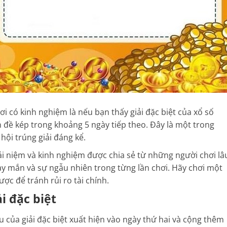
i có kinh nghiệm là nếu bạn thấy giải đặc biệt của xổ số
 đề kép trong khoảng 5 ngày tiếp theo. Đây là một trong
hội trúng giải đáng kể.
hái niệm và kinh nghiệm được chia sẻ từ những người chơi lâ
y mắn và sự ngẫu nhiên trong từng lần chơi. Hãy chơi một
ược để tránh rủi ro tài chính.
i đặc biệt
 của giải đặc biệt xuất hiện vào ngày thứ hai và cộng thêm