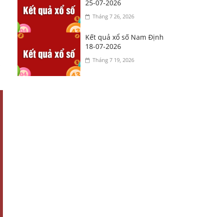
25-07-2026
Tháng 7 26, 2026
Kết quả xổ số Nam Định
18-07-2026
Tháng 7 19, 2026