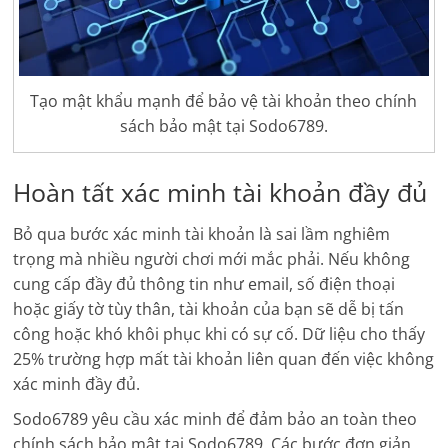
Tạo mật khẩu mạnh để bảo vệ tài khoản theo chính
sách bảo mật tại Sodo6789.
Hoàn tất xác minh tài khoản đầy đủ
Bỏ qua bước xác minh tài khoản là sai lầm nghiêm
trọng mà nhiều người chơi mới mắc phải. Nếu không
cung cấp đầy đủ thông tin như email, số điện thoại
hoặc giấy tờ tùy thân, tài khoản của bạn sẽ dễ bị tấn
công hoặc khó khôi phục khi có sự cố. Dữ liệu cho thấy
25% trường hợp mất tài khoản liên quan đến việc không
xác minh đầy đủ.
Sodo6789 yêu cầu xác minh để đảm bảo an toàn theo
chính sách bảo mật tại Sodo6789. Các bước đơn giản