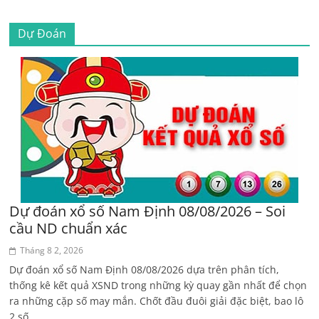
Dự Đoán
Dự đoán xổ số Nam Định 08/08/2026 – Soi
cầu ND chuẩn xác
Tháng 8 2, 2026
Dự đoán xổ số Nam Định 08/08/2026 dựa trên phân tích,
thống kê kết quả XSND trong những kỳ quay gần nhất để chọn
ra những cặp số may mắn. Chốt đầu đuôi giải đặc biệt, bao lô
2 số,...