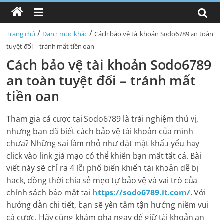
/
/
Trang chủ
Danh mục khác
Cách bảo vệ tài khoản Sodo6789 an toàn
tuyệt đối – tránh mất tiền oan
Cách bảo vệ tài khoản Sodo6789
an toàn tuyệt đối – tránh mất
tiền oan
Tham gia cá cược tại Sodo6789 là trải nghiệm thú vị,
nhưng bạn đã biết cách bảo vệ tài khoản của mình
chưa? Những sai lầm nhỏ như đặt mật khẩu yếu hay
click vào link giả mạo có thể khiến bạn mất tất cả. Bài
viết này sẽ chỉ ra 4 lỗi phổ biến khiến tài khoản dễ bị
hack, đồng thời chia sẻ mẹo tự bảo vệ và vai trò của
chính sách bảo mật tại
https://sodo6789.it.com/
. Với
hướng dẫn chi tiết, bạn sẽ yên tâm tận hưởng niềm vui
cá cược. Hãy cùng khám phá ngay để giữ tài khoản an