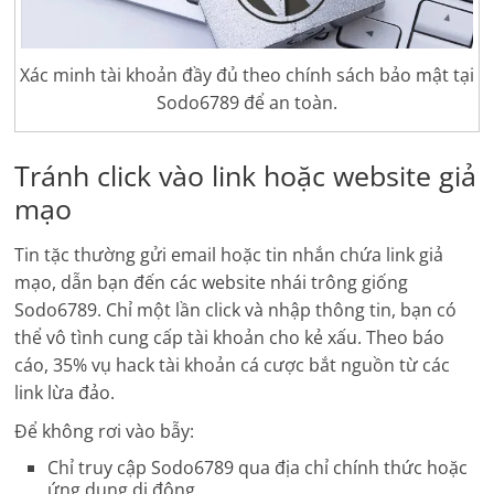
Xác minh tài khoản đầy đủ theo chính sách bảo mật tại
Sodo6789 để an toàn.
Tránh click vào link hoặc website giả
mạo
Tin tặc thường gửi email hoặc tin nhắn chứa link giả
mạo, dẫn bạn đến các website nhái trông giống
Sodo6789. Chỉ một lần click và nhập thông tin, bạn có
thể vô tình cung cấp tài khoản cho kẻ xấu. Theo báo
cáo, 35% vụ hack tài khoản cá cược bắt nguồn từ các
link lừa đảo.
Để không rơi vào bẫy:
Chỉ truy cập Sodo6789 qua địa chỉ chính thức hoặc
ứng dụng di động.